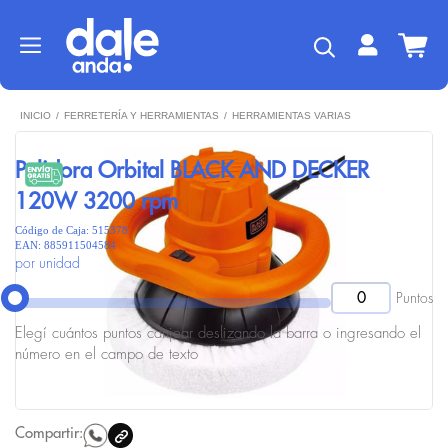
INICIO
/
FERRETERÍA Y HERRAMIENTAS
/
HERRAMIENTAS VARIAS
Pulidora Orbital BLACK AND DECKER
120W 3200 rpm
Código de Caja: 515378
EAN: 885911504584
por unidad
Puntos
Elegí cuántos puntos canjear deslizando la barra o ingresando el
número en el campo de texto
Compartir: