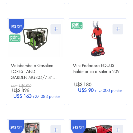
40% OFF
Motobomba a Gasolina
Mini Podadora EQUUS
FOREST AND
Inalámbrica a Batería 20V
GARDEN MG804/7 4"
212 cc
U$S 180
Antes
U$S 539
U$S 90
+15.000 puntos
U$S 325
U$S 163
+27.083 puntos
20% OFF
24% OFF