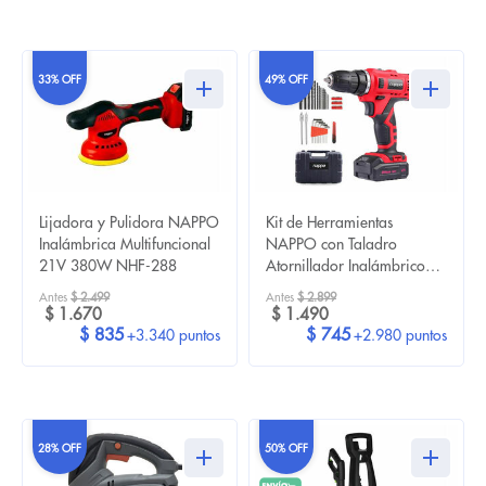
33% OFF
49% OFF
Lijadora y Pulidora NAPPO
Kit de Herramientas
Inalámbrica Multifuncional
NAPPO con Taladro
21V 380W NHF-288
Atornillador Inalámbrico
NHK-041
Antes
$ 2.499
Antes
$ 2.899
$ 1.670
$ 1.490
$ 835
$ 745
+3.340 puntos
+2.980 puntos
28% OFF
50% OFF