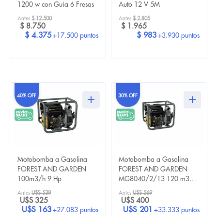
1200 w con Guía 6 Fresas
Auto 12 V 5M
Antes
$ 12.500
Antes
$ 2.805
$ 8.750
$ 1.965
$ 4.375
$ 983
+17.500 puntos
+3.930 puntos
40% OFF
30% OFF
Motobomba a Gasolina
Motobomba a Gasolina
FOREST AND GARDEN
FOREST AND GARDEN
100m3/h 9 Hp
MG8040/2/13 120 m3/h
13 Hp
Antes
U$S 539
Antes
U$S 569
U$S 325
U$S 400
U$S 163
U$S 201
+27.083 puntos
+33.333 puntos