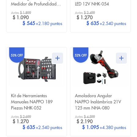
Medidor de Profundidad
LED 12V NHK-054
6...
Antes
$ 1.899
Antes
$ 2.499
$ 1.090
$ 1.270
$ 545
$ 635
+2.180 puntos
+2.540 puntos
53% OFF
52% OFF
Kit de Herramientas
Amoladora Angular
Manuales NAPPO 189
NAPPO Inalámbrica 21V
Piezas NHK-052
125 mm NHA-080
Antes
$ 2.699
Antes
$ 4.599
$ 1.270
$ 2.190
$ 635
$ 1.095
+2.540 puntos
+4.380 puntos