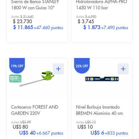
Sierra de Banco STANLEY
Hidrolavadora ALPHA-PRO
1800 W con Guías 10"
1450 W 110 bar
Antes
$ 31.640
Antes
$ 4.990
$ 23.730
$ 3.745
$ 11.865
$ 1.873
+47.460 puntos
+7.490 puntos
19% OFF
22% OFF
Cortacerco FOREST AND
Nivel Burbuja Imantado
GARDEN 220V
BREMEN Aluminio 40 cm
Antes
U$S 99
Antes
U$S 13
U$S 80
U$S 10
U$S 40
U$S 6
+6.667 puntos
+833 puntos