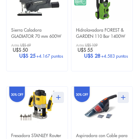
Sierra Caladora
Hidrolavadora FOREST &
GLADIATOR 70 mm 600W
GARDEN 110 Bar 1400W
Antes
U$S 69
Antes
U$S 109
U$S 50
U$S 55
U$S 25
U$S 28
+4.167 puntos
+4.583 puntos
30% OFF
30% OFF
Fresadora STANLEY Router
Aspiradora con Cable para