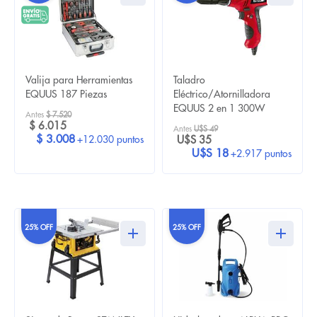
Valija para Herramientas
Taladro
EQUUS 187 Piezas
Eléctrico/Atornilladora
EQUUS 2 en 1 300W
Antes
$ 7.520
$ 6.015
Antes
U$S 49
$ 3.008
+12.030 puntos
U$S 35
U$S 18
+2.917 puntos
25% OFF
25% OFF