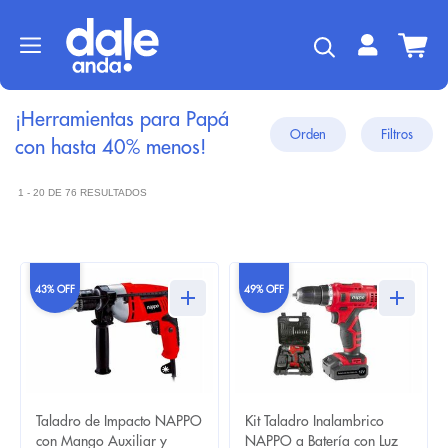
¡Herramientas para Papá
con hasta 40% menos!
1 - 20 DE 76 RESULTADOS
43% OFF
49% OFF
Taladro de Impacto NAPPO
Kit Taladro Inalambrico
con Mango Auxiliar y
NAPPO a Batería con Luz